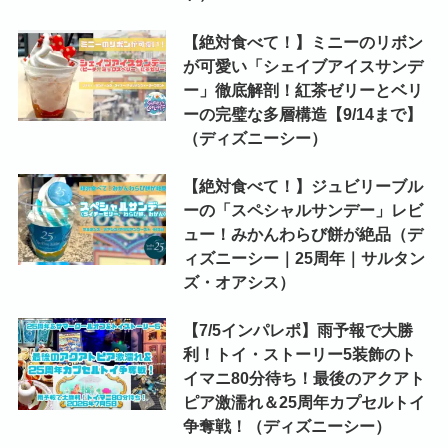
【絶対食べて！】ミニーのリボン
が可愛い「シェイブアイスサンデ
ー」徹底解剖！紅茶ゼリーとベリ
ーの完璧な多層構造【9/14まで】
（ディズニーシー）
【絶対食べて！】ジュビリーブル
ーの「スペシャルサンデー」レビ
ュー！みかんわらび餅が絶品（デ
ィズニーシー｜25周年｜サルタン
ズ・オアシス）
【7/5インパレポ】雨予報で大勝
利！トイ・ストーリー5装飾のト
イマニ80分待ち！最後のアクアト
ピア激濡れ＆25周年カプセルトイ
争奪戦！（ディズニーシー）