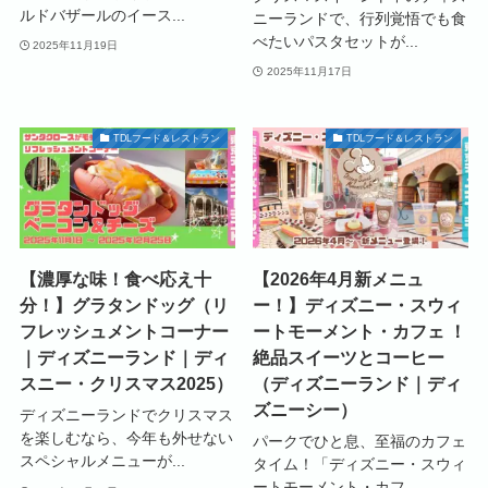
ルドバザールのイース...
ニーランドで、行列覚悟でも食
べたいパスタセットが...
2025年11月19日
2025年11月17日
TDLフード＆レストラン
TDLフード＆レストラン
【濃厚な味！食べ応え十
【2026年4月新メニュ
分！】グラタンドッグ（リ
ー！】ディズニー・スウィ
フレッシュメントコーナー
ートモーメント・カフェ ！
｜ディズニーランド｜ディ
絶品スイーツとコーヒー
スニー・クリスマス2025）
（ディズニーランド｜ディ
ズニーシー）
ディズニーランドでクリスマス
を楽しむなら、今年も外せない
パークでひと息、至福のカフェ
スペシャルメニューが...
タイム！「ディズニー・スウィ
ートモーメント・カフ...