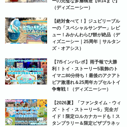
ーの完璧な多層構造【9/14まで】
（ディズニーシー）
【絶対食べて！】ジュビリーブル
ーの「スペシャルサンデー」レビ
ュー！みかんわらび餅が絶品（デ
ィズニーシー｜25周年｜サルタン
ズ・オアシス）
【7/5インパレポ】雨予報で大勝
利！トイ・ストーリー5装飾のト
イマニ80分待ち！最後のアクアト
ピア激濡れ＆25周年カプセルトイ
争奪戦！（ディズニーシー）
【2026夏】「ファンタイム・ウィ
ズ・トイ・ストーリー5」完全ガ
イド！限定ロルカナカードも！ス
タンプラリー＆限定ピザプラネッ