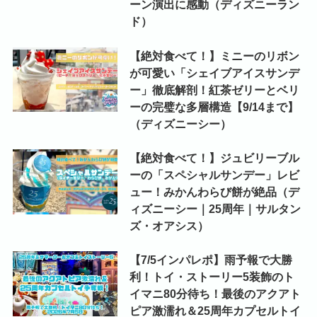
ーン演出に感動（ディズニーラン
ド）
【絶対食べて！】ミニーのリボン
が可愛い「シェイブアイスサンデ
ー」徹底解剖！紅茶ゼリーとベリ
ーの完璧な多層構造【9/14まで】
（ディズニーシー）
【絶対食べて！】ジュビリーブル
ーの「スペシャルサンデー」レビ
ュー！みかんわらび餅が絶品（デ
ィズニーシー｜25周年｜サルタン
ズ・オアシス）
【7/5インパレポ】雨予報で大勝
利！トイ・ストーリー5装飾のト
イマニ80分待ち！最後のアクアト
ピア激濡れ＆25周年カプセルトイ