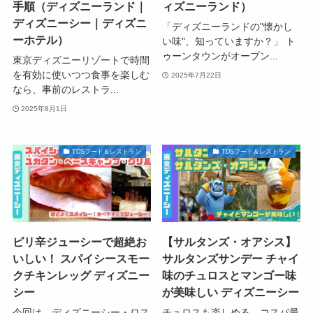
手順（ディズニーランド｜
ィズニーランド）
ディズニーシー｜ディズニ
「ディズニーランドの"懐かし
ーホテル）
い味"、知っていますか？」 ト
ゥーンタウンがオープン...
東京ディズニーリゾートで時間
を有効に使いつつ食事を楽しむ
2025年7月22日
なら、事前のレストラ...
2025年8月1日
TDSフード＆レストラン
TDSフード＆レストラン
ピリ辛ジューシーで超絶お
【サルタンズ・オアシス】
いしい！ スパイシースモー
サルタンズサンデー チャイ
クチキンレッグ ディズニー
味のチュロスとマンゴー味
シー
が美味しい ディズニーシー
今回は、ディズニーシー・ロス
チュロスも楽しめる、コスパ最