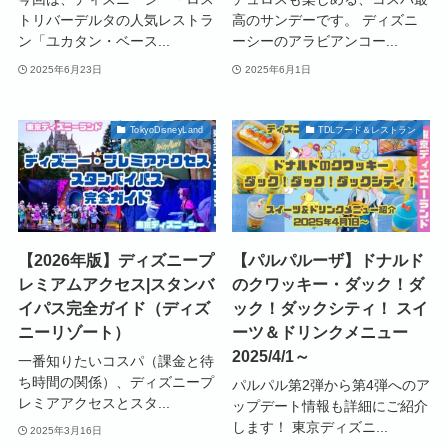
トリバーデルタの人気レストラ
高のサンデーです。 ディズニ
ン「ユカタン・ベース...
ーシーのアラビアンコー...
2025年6月23日
2025年6月1日
TokyoDisneyLand
TDLフード＆レストラン
【2026年版】ディズニープ
【パルパルーザ】ドナルド
レミアムアクセス|スタンバ
のクワッキー・ダック！ダ
イパス完全ガイド（ディズ
ック！ダックシティ！ スイ
ニーリゾート）
ーツ＆ドリンクメニュー
2025/4/1～
一番知りたいコスパ（課金と待
ち時間の関係）、ディズニープ
パルパル第2弾から第4弾へのア
レミアアクセスとスタ...
ップデート情報も詳細にご紹介
します！ 東京ディズニ...
2025年3月16日