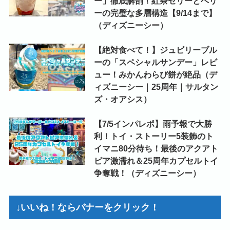
ー」徹底解剖！紅茶ゼリーとベリ
ーの完璧な多層構造【9/14まで】
（ディズニーシー）
【絶対食べて！】ジュビリーブル
ーの「スペシャルサンデー」レビ
ュー！みかんわらび餅が絶品（デ
ィズニーシー｜25周年｜サルタン
ズ・オアシス）
【7/5インパレポ】雨予報で大勝
利！トイ・ストーリー5装飾のト
イマニ80分待ち！最後のアクアト
ピア激濡れ＆25周年カプセルトイ
争奪戦！（ディズニーシー）
↓いいね！ならバナーをクリック！