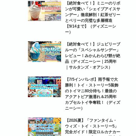
【絶対食べて！】ミニーのリボ
ンが可愛い「シェイブアイスサ
ンデー」徹底解剖！紅茶ゼリー
とベリーの完璧な多層構造
【9/14まで】（ディズニーシ
ー）
【絶対食べて！】ジュビリーブ
ルーの「スペシャルサンデー」
レビュー！みかんわらび餅が絶
品（ディズニーシー｜25周年
｜サルタンズ・オアシス）
【7/5インパレポ】雨予報で大
勝利！トイ・ストーリー5装飾
のトイマニ80分待ち！最後の
アクアトピア激濡れ＆25周年
カプセルトイ争奪戦！（ディズ
ニーシー）
【2026夏】「ファンタイム・
ウィズ・トイ・ストーリー5」
完全ガイド！限定ロルカナカー