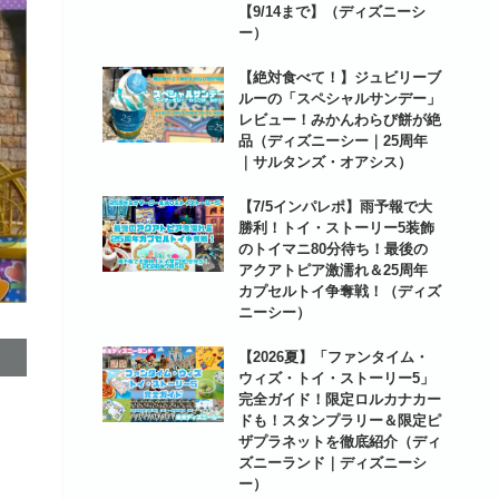
【9/14まで】（ディズニーシ
ー）
【絶対食べて！】ジュビリーブ
ルーの「スペシャルサンデー」
レビュー！みかんわらび餅が絶
品（ディズニーシー｜25周年
｜サルタンズ・オアシス）
【7/5インパレポ】雨予報で大
勝利！トイ・ストーリー5装飾
のトイマニ80分待ち！最後の
アクアトピア激濡れ＆25周年
カプセルトイ争奪戦！（ディズ
ニーシー）
【2026夏】「ファンタイム・
ウィズ・トイ・ストーリー5」
完全ガイド！限定ロルカナカー
ドも！スタンプラリー＆限定ピ
ザプラネットを徹底紹介（ディ
ズニーランド｜ディズニーシ
ー）