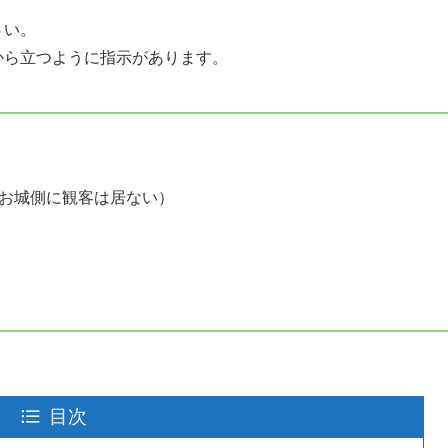
さい。
から立つように指示があります。
お城側に観客は居ない）
目次