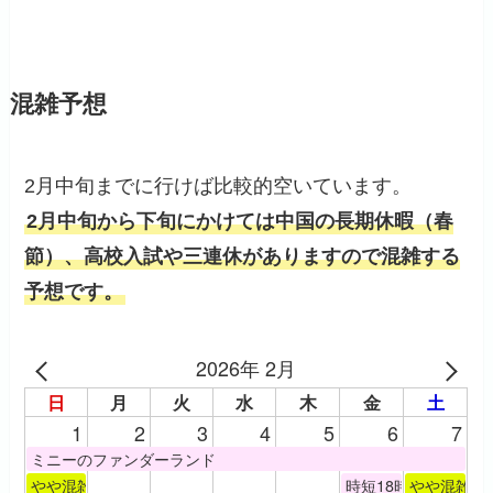
混雑予想
2月中旬までに行けば比較的空いています。
2月中旬から下旬にかけては中国の長期休暇（春
節）、高校入試や三連休がありますので混雑する
予想です。
2026年 2月
日
月
火
水
木
金
土
1
2
3
4
5
6
7
ミニーのファンダーランド
やや混雑
時短18時半閉園
やや混雑