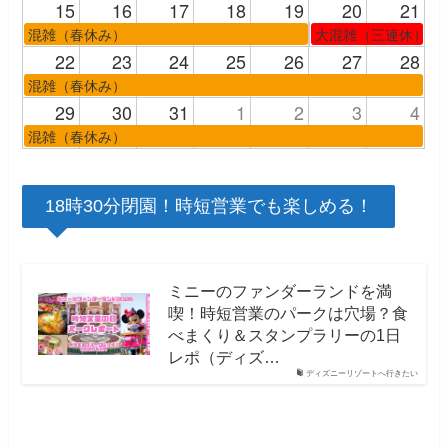
15
16
17
18
19
20
21
混雑（春休み）
大混雑（三連休）
22
23
24
25
26
27
28
混雑（春休み）
29
30
31
1
2
3
4
混雑（春休み）
18時30分閉園！時短営業でも楽しめる！
ミニーのファンダーランドを満
喫！時短営業のパークは穴場？食
べまくり＆スタンプラリーの1日
レポ（ディズ…
ディズニーリゾートへ行きたい