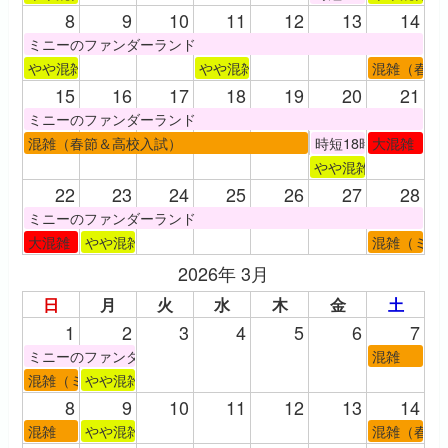
8
9
10
11
12
13
14
ミニーのファンダーランド
やや混雑
やや混雑（建国記念日）
混雑（春節
15
16
17
18
19
20
21
ミニーのファンダーランド
混雑（春節＆高校入試）
時短18時半閉園
大混雑（春
やや混雑（春節＆時
22
23
24
25
26
27
28
ミニーのファンダーランド
大混雑（春節＆三連休）
やや混雑（三連休）
混雑（ミニ
2026年 3月
日
月
火
水
木
金
土
1
2
3
4
5
6
7
ミニーのファンダーランド
混雑
混雑（ミニパル週末ラスト）
やや混雑（ミニパルラス日）
8
9
10
11
12
13
14
混雑
やや混雑（ヴァネパル一部グッズ、メニュー開始）
混雑（春休