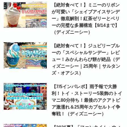
【絶対食べて！】ミニーのリボン
が可愛い「シェイブアイスサンデ
ー」徹底解剖！紅茶ゼリーとベリ
ーの完璧な多層構造【9/14まで】
（ディズニーシー）
【絶対食べて！】ジュビリーブル
ーの「スペシャルサンデー」レビ
ュー！みかんわらび餅が絶品（デ
ィズニーシー｜25周年｜サルタン
ズ・オアシス）
【7/5インパレポ】雨予報で大勝
利！トイ・ストーリー5装飾のトイ
マニ80分待ち！最後のアクアトピ
ア激濡れ＆25周年カプセルトイ争
奪戦！（ディズニーシー）