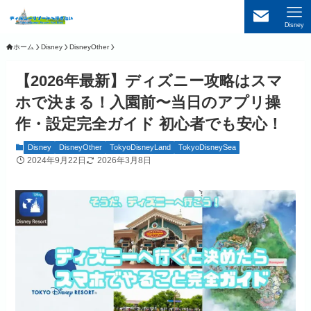
Disney
ホーム
Disney
DisneyOther
【2026年最新】ディズニー攻略はスマ
ホで決まる！入園前〜当日のアプリ操
作・設定完全ガイド 初心者でも安心！
Disney
DisneyOther
TokyoDisneyLand
TokyoDisneySea
2024年9月22日
2026年3月8日